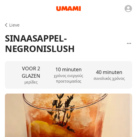
Lieve
SINAASAPPEL-
NEGRONISLUSH
VOOR 2
10 minuten
40 minuten
GLAZEN
χρόνος ενεργούς
συνολικός χρόνος
προετοιμασίας
μερίδες