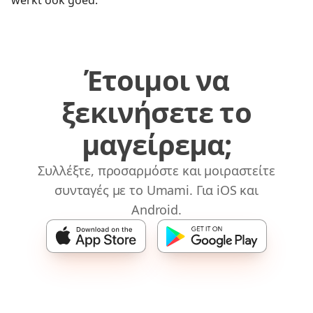
werkt ook goed.
Έτοιμοι να
ξεκινήσετε το
μαγείρεμα;
Συλλέξτε, προσαρμόστε και μοιραστείτε
συνταγές με το Umami. Για iOS και
Android.