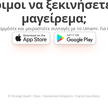
ιμοι να ξεκινήσετ
μαγείρεμα;
αρμόστε και μοιραστείτε συνταγές με το Umami. Για i
© Strange Quark
•
Όροι
•
Προσωπικό Απόρρητο
•
Συχνές Ερωτήσεις