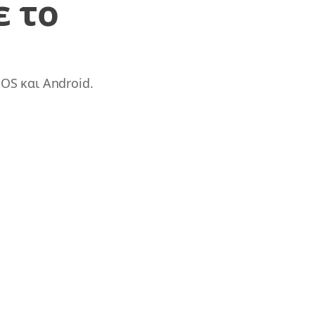
ε το
OS και Android.