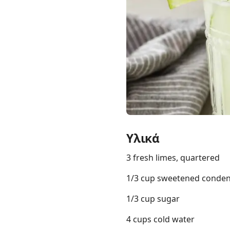
Links
Home
Chrome Extension
Υλικά
3 fresh limes, quartered
1/3 cup sweetened conden
1/3 cup sugar
4 cups cold water