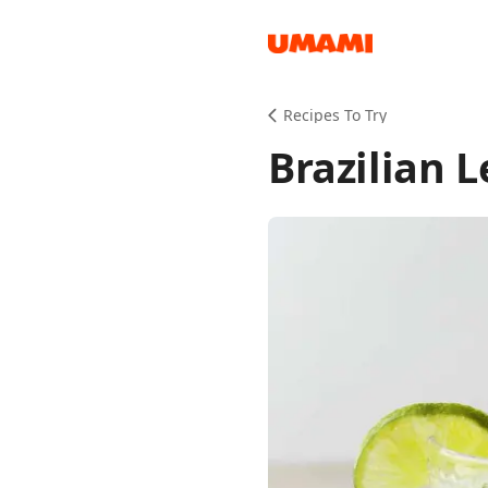
Recipes
Recipes To Try
Brazilian
Groceries
Meals