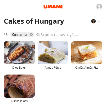
Cakes of Hungary
Cinnamon
Dios Beigli
Almás Rétes
Omlós Almás Pite
Kürtőskalács