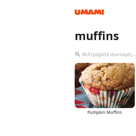
muffins
Recipes
Groceries
Pumpkin Muffins
Meals