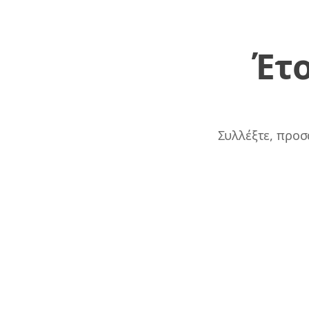
Έτο
Links
Home
Συλλέξτε, προσ
Chrome Extension