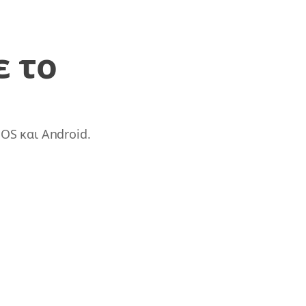
ε το
OS και Android.