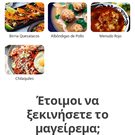
Birria Quesatacos
Albóndigas de Pollo
Menudo Rojo
Chilaquiles
Έτοιμοι να
ξεκινήσετε το
μαγείρεμα;