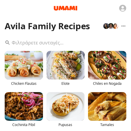
Avila Family Recipes
Chicken Flautas
Elote
Chiles en Nogada
Cochinita Pibil
Pupusas
Tamales