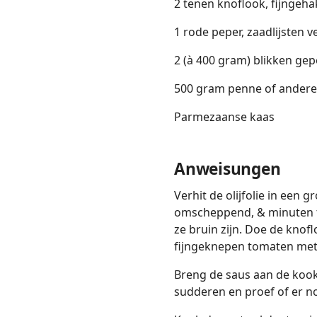
2 tenen knoflook, fijngeha
1 rode peper, zaadlijsten v
2 (à 400 gram) blikken gepe
500 gram penne of andere 
Parmezaanse kaas
Anweisungen
Verhit de olijfolie in een 
omscheppend, & minuten tot
ze bruin zijn. Doe de knof
fijngeknepen tomaten met
Breng de saus aan de kook 
sudderen en proef of er no