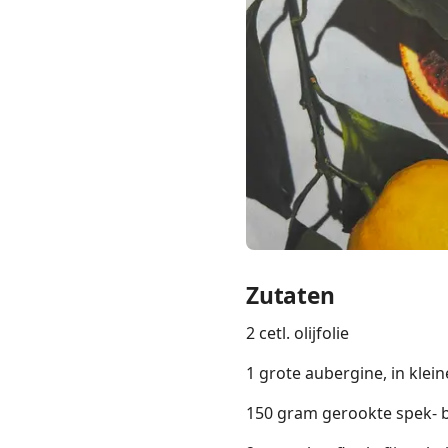
Links
Home
Chrome Extension
Zutaten
2 cetl. olijfolie
1 grote aubergine, in klein
150 gram gerookte spek- b