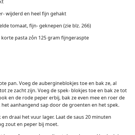
kt
er- wijderd en heel fijn gehakt
lde tomaat, fijn- geknepen (zie blz. 266)
korte pasta zỏn 125 gram fijngeraspte
grote pan. Voeg de aubergineblokjes toe en bak ze, al
 ze zacht zijn. Voeg de spek- blokjes toe en bak ze tot
look en de rode peper erbij, bak ze even mee en roer de
 het aanhangend sap door de groenten en het spek.
en draai het vuur lager. Laat de saus 20 minuten
g zout en peper bij moet.