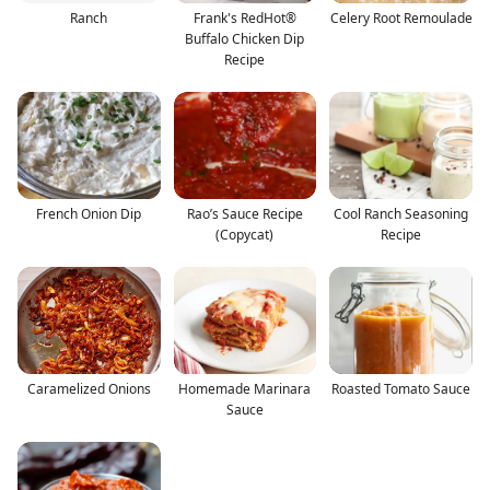
Ranch
Frank's RedHot®
Celery Root Remoulade
Buffalo Chicken Dip
Recipe
French Onion Dip
Rao’s Sauce Recipe
Cool Ranch Seasoning
(Copycat)
Recipe
Caramelized Onions
Homemade Marinara
Roasted Tomato Sauce
Sauce