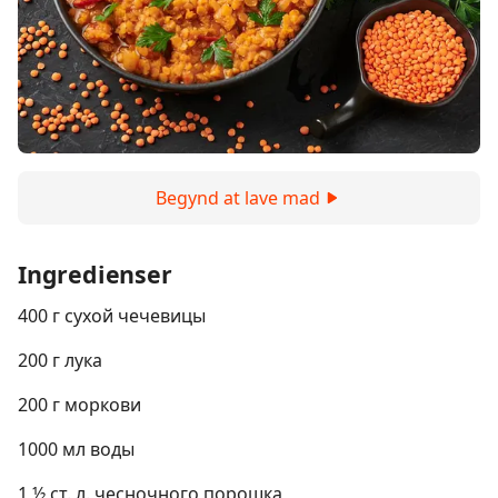
Begynd at lave mad
Ingredienser
400 г сухой чечевицы
200 г лука
200 г моркови
1000 мл воды
1 ½ ст. л. чесночного порошка