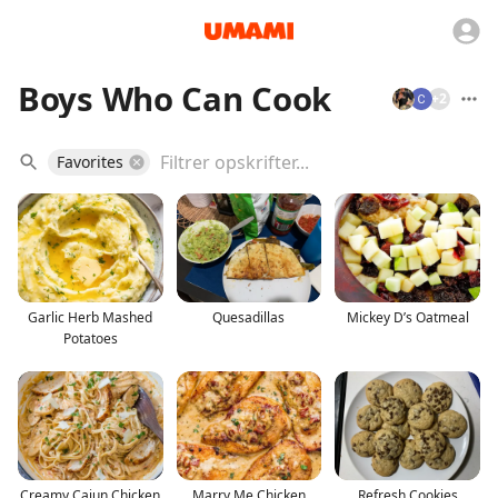
Boys Who Can Cook
+
2
Favorites
Garlic Herb Mashed
Quesadillas
Mickey D’s Oatmeal
Potatoes
Creamy Cajun Chicken
Marry Me Chicken
Refresh Cookies