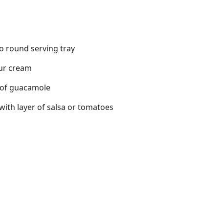
to round serving tray
our cream
 of guacamole
ith layer of salsa or tomatoes