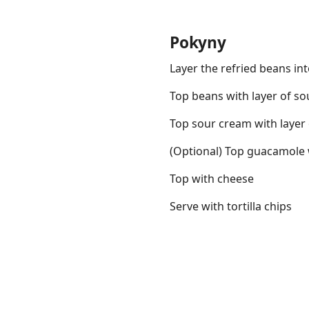
Pokyny
Layer the refried beans in
Links
Top beans with layer of s
Home
Top sour cream with layer
(Optional) Top guacamole w
Chrome Extension
Top with cheese
Serve with tortilla chips