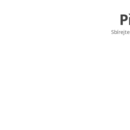
P
Sbírejt