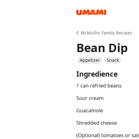
Recipes
McMullin Family Recipes
Bean Dip
Appetizer
Snack
Ingredience
Groceries
1 can refried beans
Sour cream
Guacamole
Shredded cheese
Meals
(Optional) tomatoes or sal