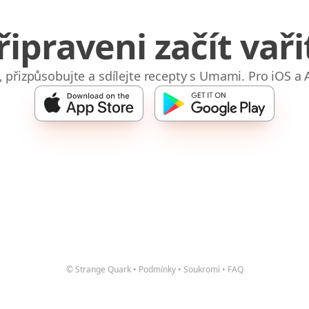
řipraveni začít vaři
e, přizpůsobujte a sdílejte recepty s Umami. Pro iOS a 
© Strange Quark
•
Podmínky
•
Soukromí
•
FAQ