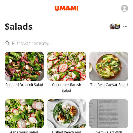
Salads
Roasted Broccoli Salad
Cucumber Radish
The Best Caesar Salad
Salad
Asparagus Salad
Grilled Peach and
Gem Salad With