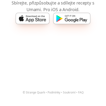
Sbírejte, přizpůsobujte a sdílejte recepty s
Umami. Pro iOS a Android.
© Strange Quark
•
Podmínky
•
Soukromí
•
FAQ