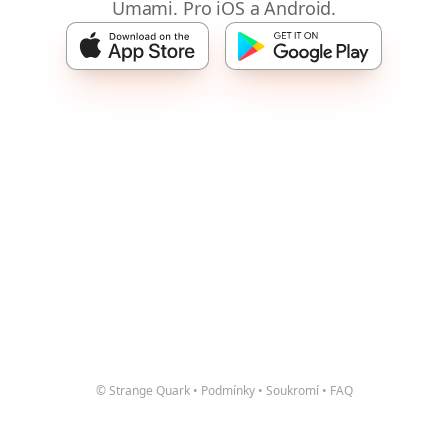
Umami. Pro iOS a Android.
© Strange Quark
•
Podmínky
•
Soukromí
•
FAQ