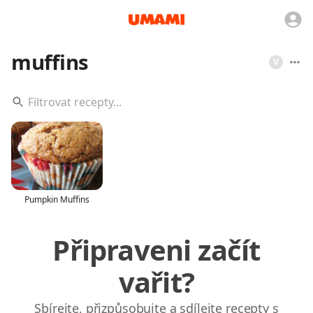
muffins
V
Pumpkin Muffins
Připraveni začít
vařit?
Sbírejte, přizpůsobujte a sdílejte recepty s