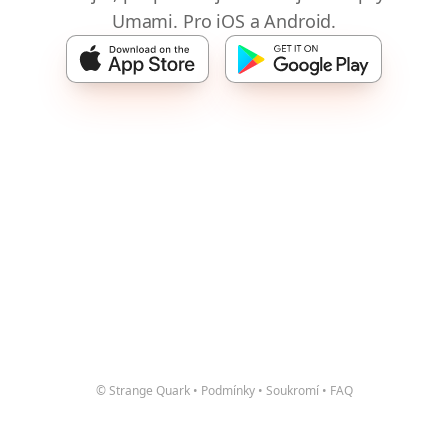
Umami. Pro iOS a Android.
© Strange Quark
•
Podmínky
•
Soukromí
•
FAQ