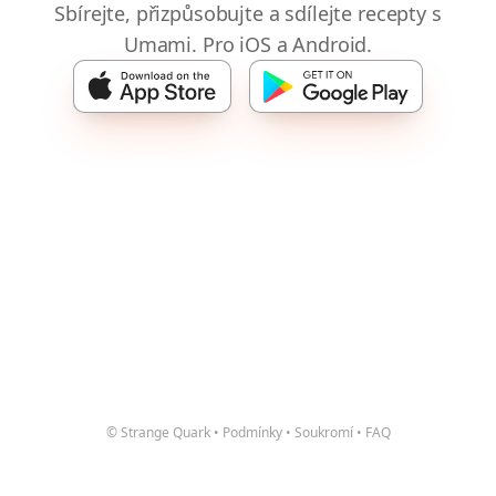
Sbírejte, přizpůsobujte a sdílejte recepty s
Umami. Pro iOS a Android.
© Strange Quark
•
Podmínky
•
Soukromí
•
FAQ